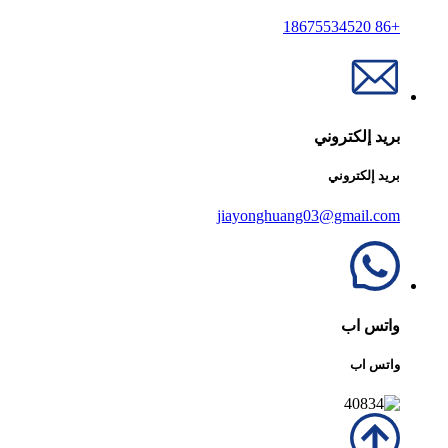
+86 18675534520
بريد إلكتروني
بريد إلكتروني
jiayonghuang03@gmail.com
واتس اب
واتس اب