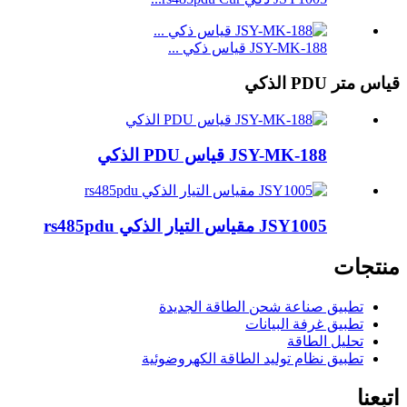
JSY-MK-188 قياس ذكي ...
قياس متر PDU الذكي
JSY-MK-188 قياس PDU الذكي
JSY1005 مقياس التيار الذكي rs485pdu
منتجات
تطبيق صناعة شحن الطاقة الجديدة
تطبيق غرفة البيانات
تحليل الطاقة
تطبيق نظام توليد الطاقة الكهروضوئية
اتبعنا