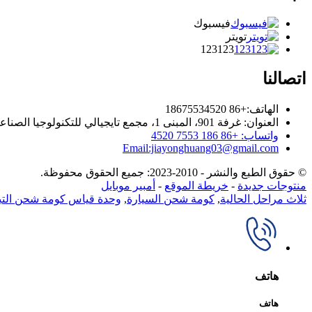
فيسبوك
تويتر
123123
اتصالنا
الهاتف:+86 18675534520
العنوان: غرفة 901، المبنى 1، مجمع تايجيالي للتكنولوجيا الصناعي، طريق تونغقوان، مجتمع تيانلياو، شارع يوتانغ، منطقة غوانغمينغ، شنتشن، الصين.
واتساب: +86 186 7553 4520
Email:jiayonghuang03@gmail.com
© حقوق الطبع والنشر - 2010-2023: جميع الحقوق محفوظة.
منتوجات جديدة
-
خريطة الموقع
-
أمبير موبايل
ثلاث مراحل الحالية
,
كومة شحن السيارة
,
وحدة قياس كومة شحن التيار
هاتف
هاتف