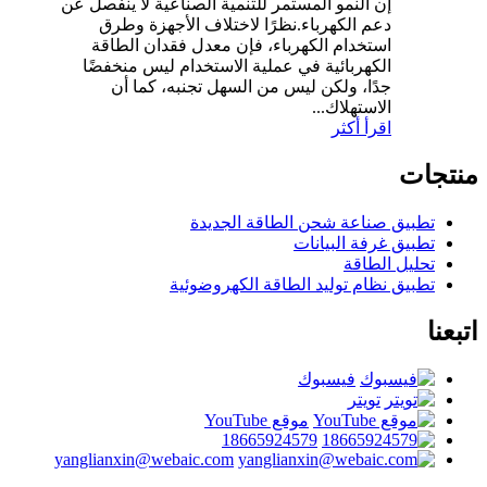
إن النمو المستمر للتنمية الصناعية لا ينفصل عن
دعم الكهرباء.نظرًا لاختلاف الأجهزة وطرق
استخدام الكهرباء، فإن معدل فقدان الطاقة
الكهربائية في عملية الاستخدام ليس منخفضًا
جدًا، ولكن ليس من السهل تجنبه، كما أن
الاستهلاك...
اقرأ أكثر
منتجات
تطبيق صناعة شحن الطاقة الجديدة
تطبيق غرفة البيانات
تحليل الطاقة
تطبيق نظام توليد الطاقة الكهروضوئية
اتبعنا
فيسبوك
تويتر
موقع YouTube
18665924579
yanglianxin@webaic.com