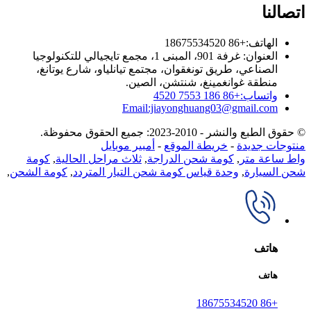
اتصالنا
الهاتف:+86 18675534520
العنوان: غرفة 901، المبنى 1، مجمع تايجيالي للتكنولوجيا
الصناعي، طريق تونغقوان، مجتمع تيانلياو، شارع يوتانغ،
منطقة غوانغمينغ، شنتشن، الصين.
واتساب:+86 186 7553 4520
Email:jiayonghuang03@gmail.com
© حقوق الطبع والنشر - 2010-2023: جميع الحقوق محفوظة.
منتوجات جديدة
-
خريطة الموقع
-
أمبير موبايل
واط ساعة متر
,
كومة شحن الدراجة
,
ثلاث مراحل الحالية
,
كومة
شحن السيارة
,
وحدة قياس كومة شحن التيار المتردد
,
كومة الشحن
,
هاتف
هاتف
+86 18675534520