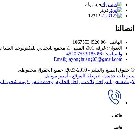
فيسبوك
تويتر
123123
اتصالنا
الهاتف:+86 18675534520
العنوان: غرفة 901، المبنى 1، مجمع تايجيالي للتكنولوجيا الصناعي، طريق تونغقوان، مجتمع تيانلياو، شارع يوتانغ، منطقة غوانغمينغ، شنتشن، الصين.
واتساب: +86 186 7553 4520
Email:jiayonghuang03@gmail.com
© حقوق الطبع والنشر - 2010-2023: جميع الحقوق محفوظة.
منتوجات جديدة
-
خريطة الموقع
-
أمبير موبايل
كومة شحن الدراجة
,
ثلاث مراحل الحالية
,
وحدة قياس كومة شحن التيار
هاتف
هاتف