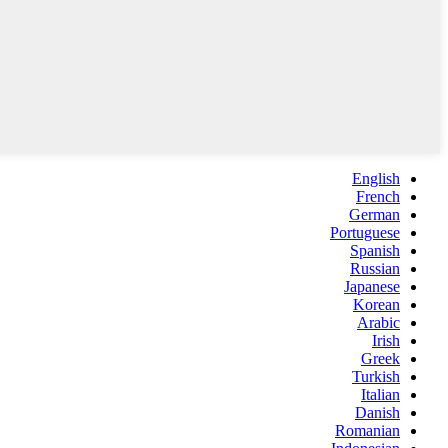
English
French
German
Portuguese
Spanish
Russian
Japanese
Korean
Arabic
Irish
Greek
Turkish
Italian
Danish
Romanian