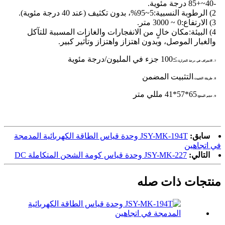
-40~+85 درجة مئوية.
2) الرطوبة النسبية:
5~95%، بدون تكثيف (عند 40 درجة مئوية).
3) الارتفاع:
0 ~ 3000 متر.
4) البيئة:
مكان خالٍ من الانفجارات والغازات المسببة للتآكل
والغبار الموصل، وبدون اهتزاز واهتزاز وتأثير كبير.
≥100 جزء في المليون/درجة مئوية
7. الانجراف في درجة الحرارة:
التثبيت المضمن
8. طريقة التثبيت:
65*57*41 مللي متر
9. حجم المنتج:
سابق:
JSY-MK-194T وحدة قياس الطاقة الكهربائية المدمجة
في اتجاهين
التالي:
JSY-MK-227 وحدة قياس كومة الشحن المتكاملة DC
منتجات ذات صله