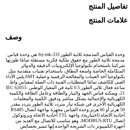
تفاصيل المنتج
علامات المنتج
وصف
وحدة القياس المدمجة ثلاثية الطور Jsy-mk-333 هي وحدة قياس
مدمجة ثلاثية الطور مع حقوق ملكية فكرية مستقلة تمامًا طورتها
شركتنا باستخدام تكنولوجيا الإلكترونيات الدقيقة والدوائر
المتكاملة الخاصة واسعة النطاق، باستخدام تقنيات متقدمة مثل
تكنولوجيا أخذ العينات والمعالجة الرقمية وعملية SMT.يلبي الأداء
الفني للكاشف تمامًا المتطلبات الفنية ذات الصلة لمقياس واط
ساعة فعال ثلاثي الطور 0.5 ثانية في المعيار الوطني IEC 62053-
21، ويمكنه قياس الجهد والتيار والطاقة وعامل الطاقة والكمية
الكهربائية والإجمالية بشكل مباشر ودقيق. الكمية والمعلمات
الكهربائية الأخرى في شبكة تيار متردد ثلاثية الطور بتردد مقدر
50 هرتز أو 60 هرتز.وحدة القياس مجهزة بواجهة اتصال RS485
أحادية الاتجاه (اختيارية)، واجهة TTL أحادية الاتجاه وبروتوكول
اتصال MODBUS-RTU، وهو مناسب للاتصال مع العديد من
أجهزة الكمبيوتر ذات الشريحة الواحدة.إنها تتميز بخصائص