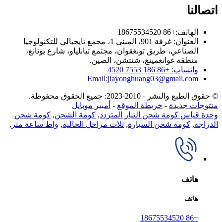
اتصالنا
الهاتف:+86 18675534520
العنوان: غرفة 901، المبنى 1، مجمع تايجيالي للتكنولوجيا
الصناعي، طريق تونغقوان، مجتمع تيانلياو، شارع يوتانغ،
منطقة غوانغمينغ، شنتشن، الصين.
واتساب: +86 186 7553 4520
Email:jiayonghuang03@gmail.com
© حقوق الطبع والنشر - 2010-2023: جميع الحقوق محفوظة.
منتوجات جديدة
-
خريطة الموقع
-
أمبير موبايل
وحدة قياس كومة شحن التيار المتردد
,
كومة الشحن
,
كومة شحن
الدراجة
,
كومة شحن السيارة
,
ثلاث مراحل الحالية
,
واط ساعة متر
,
هاتف
هاتف
+86 18675534520