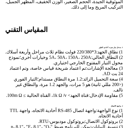
الموثوقية الجيدة، الحجم الصغير، الوزن الخفيف، المظهر الجميل،
التركيب المريح وما إلى ذلك.
المقياس التقني
1. مدخل تيار متردد أحادي الطور
1) نطاق الجهد:
3*220/380 فولت نظام ثلاث مراحل وأربعة أسلاك.
2) النطاق الحالي:
5A، 50A، 150A، 250A وخيارات أخرى؛نموذج
محول التيار المفتوح الخارجي اختياري.
3) معالجة الإشارات:
تم اعتماد شريحة قياس خاصة، وتم اعتماد
24 بت AD.
4) سعة التحميل الزائد:
1.2 مرة النطاق مستدام؛التيار الفوري
(<200 مللي ثانية) هو 5 مرات، والجهد 1.2 مرة، والنطاق غير
تالف.
5) مقاومة الإدخال:
قناة الجهد> 1k Ω /v، القناة الحالية ≥ 100m Ω.
2. واجهة الاتصال
1) نوع الواجهة:
واجهة اتصال RS-485 أحادية الاتجاه، واجهة TTL
أحادية الاتجاه.
2) بروتوكول الاتصال:
بروتوكول مودبوس-RTU.
3) تنسيق البيانات:
يمكن للبرنامج ضبط "n، 8,1"، "E، 8,1"، "O،