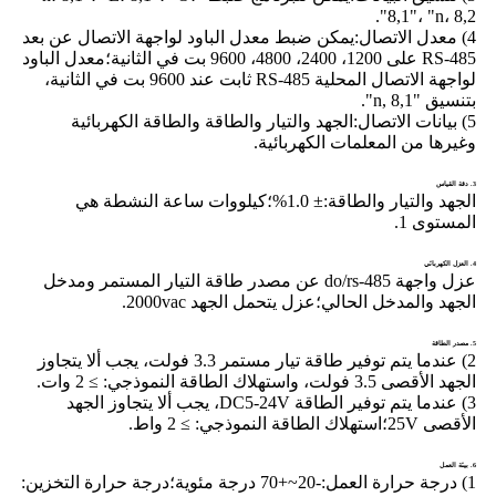
8,1"، "n، 8,2".
4) معدل الاتصال:
يمكن ضبط معدل الباود لواجهة الاتصال عن بعد
RS-485 على 1200، 2400، 4800، 9600 بت في الثانية؛معدل الباود
لواجهة الاتصال المحلية RS-485 ثابت عند 9600 بت في الثانية،
بتنسيق "n, 8,1".
5) بيانات الاتصال:
الجهد والتيار والطاقة والطاقة الكهربائية
وغيرها من المعلمات الكهربائية.
3. دقة القياس
الجهد والتيار والطاقة:
± 1.0%؛كيلووات ساعة النشطة هي
المستوى 1.
4. العزل الكهربائي
عزل واجهة do/rs-485 عن مصدر طاقة التيار المستمر ومدخل
الجهد والمدخل الحالي؛عزل يتحمل الجهد 2000vac.
5. مصدر الطاقة
2) عندما يتم توفير طاقة تيار مستمر 3.3 فولت، يجب ألا يتجاوز
الجهد الأقصى 3.5 فولت، واستهلاك الطاقة النموذجي: ≥ 2 وات.
3) عندما يتم توفير الطاقة DC5-24V، يجب ألا يتجاوز الجهد
الأقصى 25V؛استهلاك الطاقة النموذجي: ≥ 2 واط.
6. بيئة العمل
1) درجة حرارة العمل:
-20~+70 درجة مئوية؛درجة حرارة التخزين: