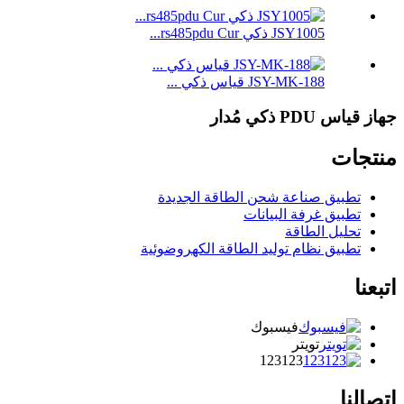
JSY1005 ذكي rs485pdu Cur...
JSY-MK-188 قياس ذكي ...
جهاز قياس PDU ذكي مُدار
منتجات
تطبيق صناعة شحن الطاقة الجديدة
تطبيق غرفة البيانات
تحليل الطاقة
تطبيق نظام توليد الطاقة الكهروضوئية
اتبعنا
فيسبوك
تويتر
123123
اتصالنا