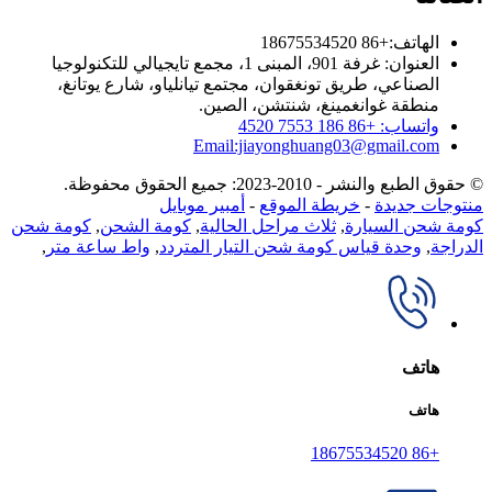
الهاتف:+86 18675534520
العنوان: غرفة 901، المبنى 1، مجمع تايجيالي للتكنولوجيا
الصناعي، طريق تونغقوان، مجتمع تيانلياو، شارع يوتانغ،
منطقة غوانغمينغ، شنتشن، الصين.
واتساب: +86 186 7553 4520
Email:jiayonghuang03@gmail.com
© حقوق الطبع والنشر - 2010-2023: جميع الحقوق محفوظة.
منتوجات جديدة
-
خريطة الموقع
-
أمبير موبايل
كومة شحن السيارة
,
ثلاث مراحل الحالية
,
كومة الشحن
,
كومة شحن
الدراجة
,
وحدة قياس كومة شحن التيار المتردد
,
واط ساعة متر
,
هاتف
هاتف
+86 18675534520