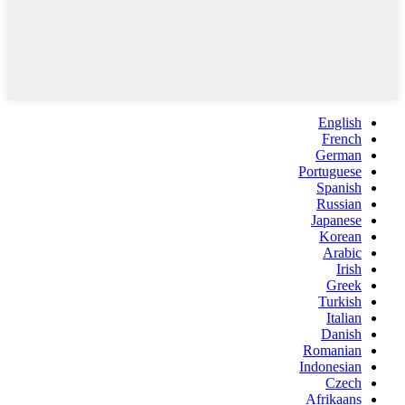
English
French
German
Portuguese
Spanish
Russian
Japanese
Korean
Arabic
Irish
Greek
Turkish
Italian
Danish
Romanian
Indonesian
Czech
Afrikaans